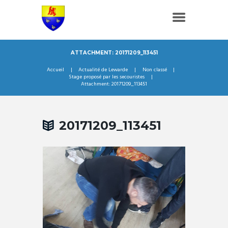
ATTACHMENT: 20171209_113451
Accueil
Actualité de Lewarde
Non classé
Stage proposé par les secouristes
Attachment: 20171209_113451
20171209_113451