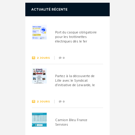
ACTUALITÉ RÉCENTE
Port du casque obligatoire
pour les trottinettes
électriques dès le 1er
septembre 2026
2 JOURS
0
Partez à la découverte de
Lille avec le Syndicat
d’initiative de Lewarde, le
26 septembre !
2 JOURS
0
Camion Bleu France
Services