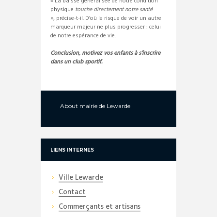
« La baisse généralisée de notre condition
physique
touche directement notre santé
»,
précise-t-il. D’où le risque de voir un autre
marqueur majeur ne plus progresser : celui
de notre espérance de vie.
Conclusion, motivez vos enfants à s’inscrire
dans un club sportif.
About
mairie de Lewarde
LIENS INTERNES
Ville Lewarde
Contact
Commerçants et artisans