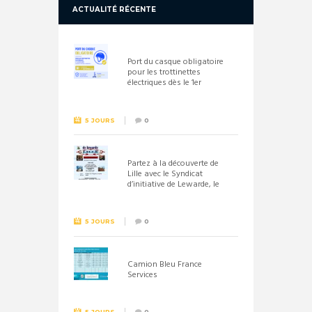
ACTUALITÉ RÉCENTE
Port du casque obligatoire
pour les trottinettes
électriques dès le 1er
septembre 2026
5 JOURS
0
Partez à la découverte de
Lille avec le Syndicat
d’initiative de Lewarde, le
26 septembre !
5 JOURS
0
Camion Bleu France
Services
5 JOURS
0