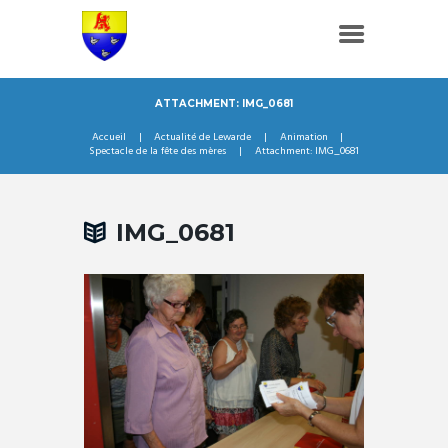
ATTACHMENT: IMG_0681
Accueil
Actualité de Lewarde
Animation
Spectacle de la fête des mères
Attachment: IMG_0681
IMG_0681