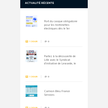
ACTUALITÉ RÉCENTE
Port du casque obligatoire
pour les trottinettes
électriques dès le 1er
septembre 2026
1 JOUR
0
Partez à la découverte de
Lille avec le Syndicat
d’initiative de Lewarde, le
26 septembre !
1 JOUR
0
Camion Bleu France
Services
1 JOUR
0