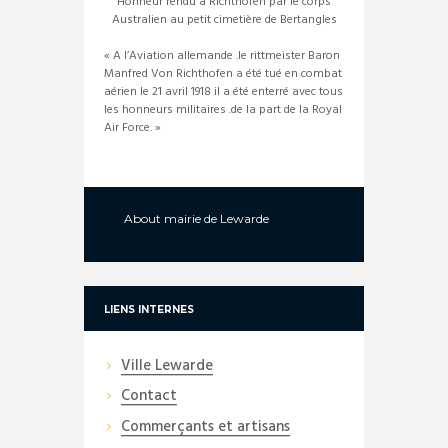
Honneur rendu à Richthofen par le corps
Australien au petit cimetière de Bertangles
« A l’Aviation allemande .le rittmeister Baron
Manfred Von Richthofen a été tué en combat
aérien le 21 avril 1918 il a été enterré avec tous
les honneurs militaires .de la part de la Royal
Air Force. »
About
mairie de Lewarde
LIENS INTERNES
Ville Lewarde
Contact
Commerçants et artisans