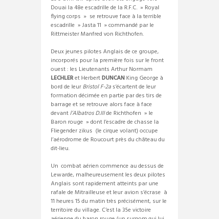
Douai la 48e escadrille de la R.F.C. » Royal
flying corps » se retrouve face à la terrible
escadrille » Jasta 11 » commandé par le
Rittmeister Manfred von Richthofen.
Deux jeunes pilotes Anglais de ce groupe,
incorporés pour la première fois sur le front
ouest : les Lieutenants Arthur Normam
LECHLER
et Herbert
DUNCAN
King George à
bord de leur
Bristol F-2a
s’écartent de leur
formation décimée en partie par des tirs de
barrage et se retrouve alors face à face
devant
l’Albatros D.III
de Richthofen » le
Baron rouge » dont l’escadre de chasse la
Fliegender zikus (le cirque volant) occupe
l’aérodrome de Roucourt près du château du
dit-lieu.
Un combat aérien commence au dessus de
Lewarde, malheureusement les deux pilotes
Anglais sont rapidement atteints par une
rafale de Mitrailleuse et leur avion s’écrase à
11 heures 15 du matin très précisément, sur le
territoire du village. C’est la 35e victoire
aérienne du baron rouge (un surnom qui lui