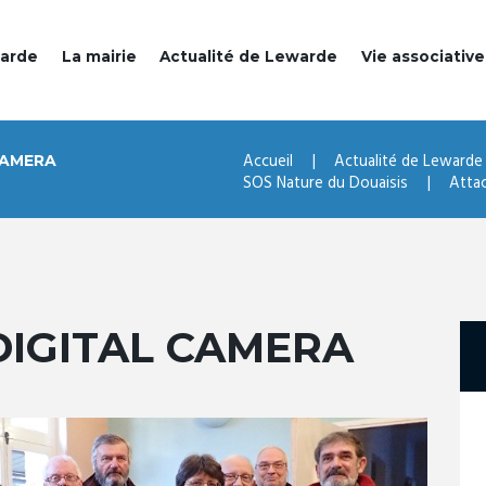
warde
La mairie
Actualité de Lewarde
Vie associative
Accueil
Actualité de Lewarde
CAMERA
SOS Nature du Douaisis
Atta
IGITAL CAMERA