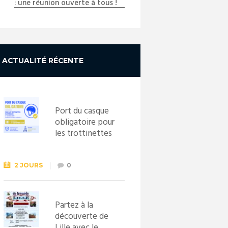
: une réunion ouverte à tous !
ACTUALITÉ RÉCENTE
Port du casque
obligatoire pour
les trottinettes
électriques dès
le 1er
septembre
2 JOURS
0
2026
Partez à la
découverte de
Lille avec le