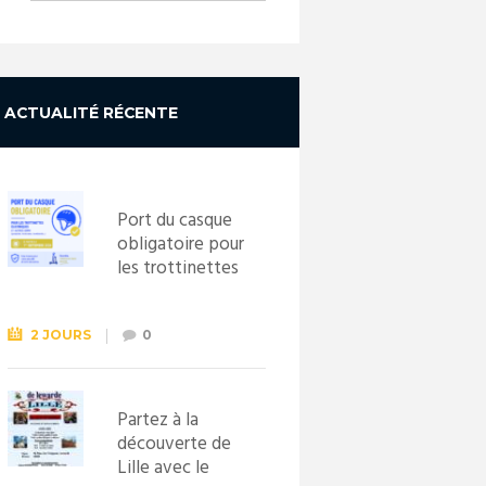
ACTUALITÉ RÉCENTE
Port du casque
obligatoire pour
les trottinettes
électriques dès
le 1er
septembre
2 JOURS
0
2026
Partez à la
découverte de
Lille avec le