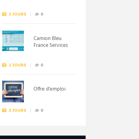
Syndicat
d’initiative de
Lewarde, le 26
2 JOURS
0
septembre !
Camion Bleu
France Services
2 JOURS
0
Offre d'emploi
2 JOURS
0