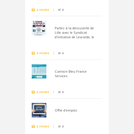
4 JOURS
0
Partez à la découverte de
Lille avec le Syndicat
d’initiative de Lewarde, le
26 septembre !
4 JOURS
0
Camion Bleu France
Services
5 JOURS
0
Offre d'emploi
5 JOURS
0