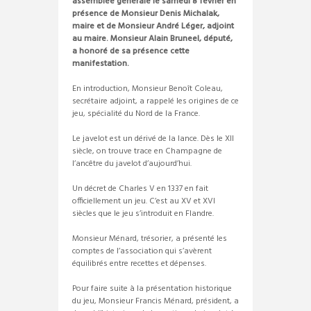
assemblée générale le samedi 8 février en
présence de Monsieur Denis Michalak,
maire et de Monsieur André Léger, adjoint
au maire. Monsieur Alain Bruneel, député,
a honoré de sa présence cette
manifestation.
En introduction, Monsieur Benoît Coleau,
secrétaire adjoint, a rappelé les origines de ce
jeu, spécialité du Nord de la France.
Le javelot est un dérivé de la lance. Dès le Xll
siècle, on trouve trace en Champagne de
l’ancêtre du javelot d’aujourd’hui.
Un décret de Charles V en 1337 en fait
officiellement un jeu. C’est au XV et XVI
siècles que le jeu s’introduit en Flandre.
Monsieur Ménard, trésorier, a présenté les
comptes de l’association qui s’avèrent
équilibrés entre recettes et dépenses.
Pour faire suite à la présentation historique
du jeu, Monsieur Francis Ménard, président, a