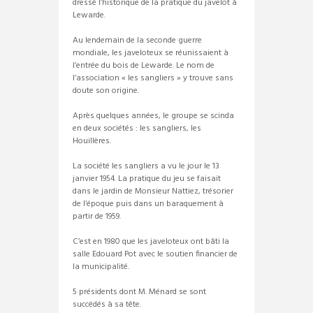
dressé l’historique de la pratique du javelot à
Lewarde.
Au lendemain de la seconde guerre
mondiale, les javeloteux se réunissaient à
l’entrée du bois de Lewarde. Le nom de
l’association « les sangliers » y trouve sans
doute son origine.
Après quelques années, le groupe se scinda
en deux sociétés : les sangliers, les
Houillères.
La société les sangliers a vu le jour le 13
janvier 1954. La pratique du jeu se faisait
dans le jardin de Monsieur Nattiez, trésorier
de l’époque puis dans un baraquement à
partir de 1959.
C’est en 1980 que les javeloteux ont bâti la
salle Edouard Pot avec le soutien financier de
la municipalité.
5 présidents dont M. Ménard se sont
succédés à sa tête.