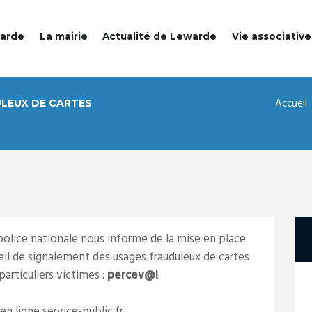
warde
La mairie
Actualité de Lewarde
Vie associative
Accueil
LEUX DE CARTES
a police nationale nous informe de la mise en place
il de signalement des usages frauduleux de cartes
particuliers victimes :
percev@l
.
 en ligne service-public.fr