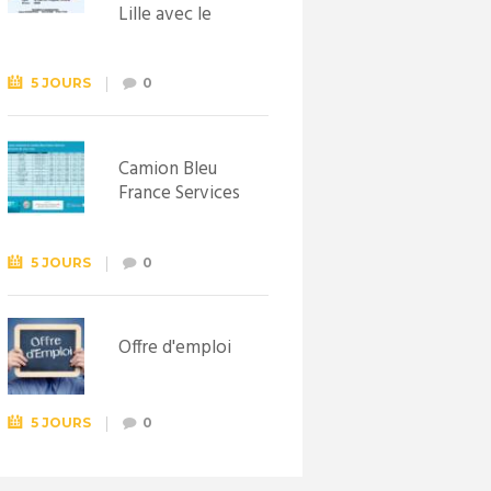
Lille avec le
Syndicat
d’initiative de
Lewarde, le 26
5 JOURS
0
septembre !
Camion Bleu
France Services
5 JOURS
0
Offre d'emploi
5 JOURS
0