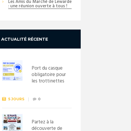
Les Amis du Marché de Lewarde
: une réunion ouverte à tous !
ACTUALITÉ RÉCENTE
Port du casque
obligatoire pour
les trottinettes
électriques dès
le 1er
septembre
5 JOURS
0
2026
Partez à la
découverte de