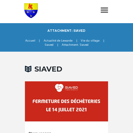
ATTACHMENT: SIAVED
Accueil
Actualité de Lewarde
Vie du village
Siaved
Attachment: Siaved
SIAVED