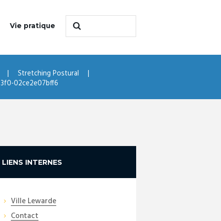
Vie pratique
Stretching Postural
93f0-02ce2e07bff6
LIENS INTERNES
Ville Lewarde
Contact