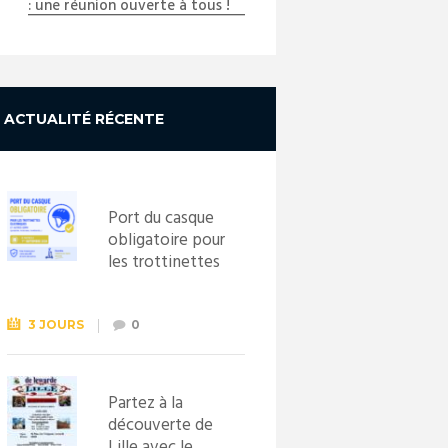
: une réunion ouverte à tous !
ACTUALITÉ RÉCENTE
Port du casque
obligatoire pour
les trottinettes
électriques dès
le 1er
septembre
3 JOURS
0
2026
Partez à la
découverte de
Lille avec le