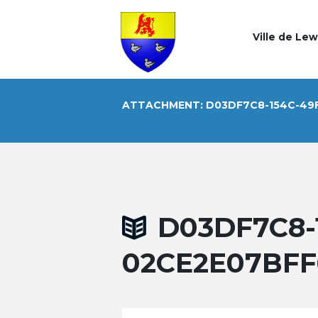
Ville de Le
ATTACHMENT: D03DF7C8-154C-49F
D03DF7C8-
02CE2E07BFF