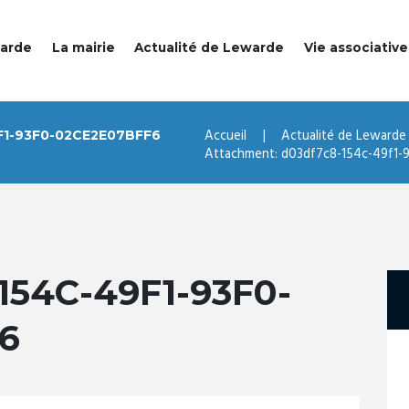
warde
La mairie
Actualité de Lewarde
Vie associative
Accueil
Actualité de Lewarde
1-93F0-02CE2E07BFF6
Attachment: d03df7c8-154c-49f1-
154C-49F1-93F0-
6