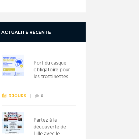
ACTUALITÉ RÉCENTE
Port du casque
obligatoire pour
les trottinettes
électriques dès
le 1er
septembre
3 JOURS
0
2026
Partez à la
découverte de
Lille avec le