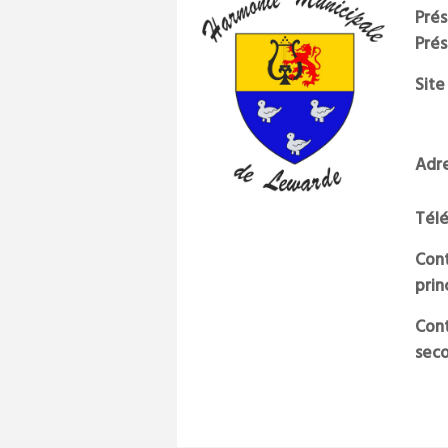
Prés
Pré
Site
Adr
Tél
Cont
prin
Cont
sec