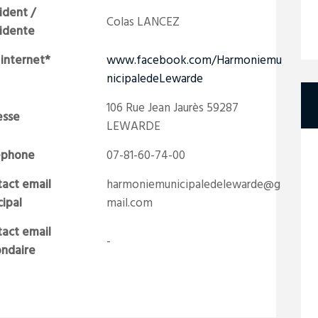
ident /
Colas LANCEZ
sidente
 internet*
www.facebook.com/Harmoniemu
nicipaledeLewarde
106 Rue Jean Jaurès 59287
esse
LEWARDE
éphone
07-81-60-74-00
act email
harmoniemunicipaledelewarde@g
cipal
mail.com
act email
-
ondaire