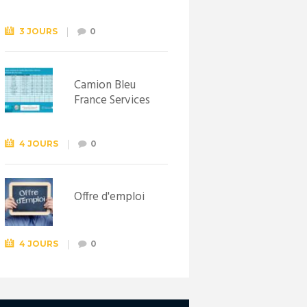
Syndicat
d’initiative de
Lewarde, le 26
3 JOURS
0
septembre !
Camion Bleu
France Services
4 JOURS
0
Offre d'emploi
4 JOURS
0