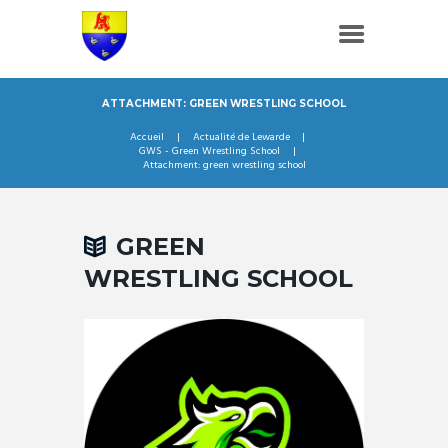
ATTACHMENT: GREEN WRESTLING SCHOOL
Accueil
Actualité de Lewarde
GWS - Green Wrestling School
Attachment: green wrestling school
GREEN
WRESTLING SCHOOL