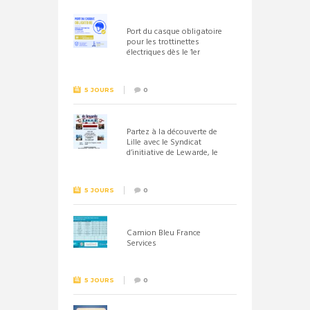
Port du casque obligatoire
pour les trottinettes
électriques dès le 1er
septembre 2026
5 JOURS
0
Partez à la découverte de
Lille avec le Syndicat
d’initiative de Lewarde, le
26 septembre !
5 JOURS
0
Camion Bleu France
Services
5 JOURS
0