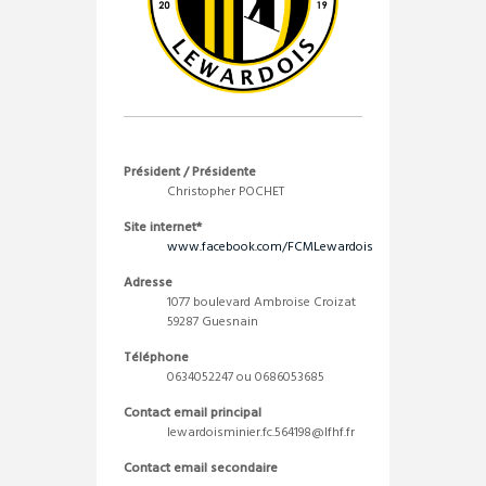
Président / Présidente
Christopher POCHET
Site internet*
www.facebook.com/FCMLewardois
Adresse
1077 boulevard Ambroise Croizat
59287 Guesnain
Téléphone
0634052247 ou 0686053685
Contact email principal
lewardoisminier.fc.564198@lfhf.fr
Contact email secondaire