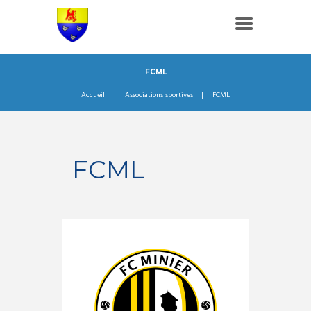
FCML
Accueil
Associations sportives
FCML
FCML