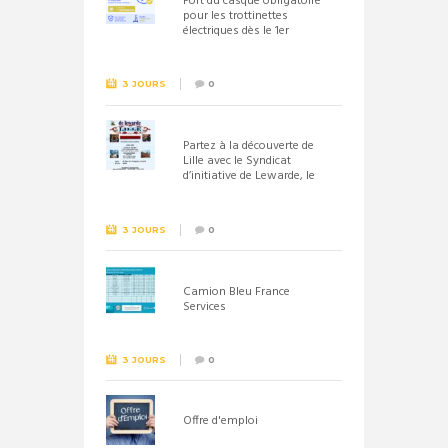
Port du casque obligatoire
pour les trottinettes
électriques dès le 1er
septembre 2026
3 JOURS
0
Partez à la découverte de
Lille avec le Syndicat
d’initiative de Lewarde, le
26 septembre !
3 JOURS
0
Camion Bleu France
Services
3 JOURS
0
Offre d'emploi