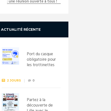
: une réunion ouverte à tous !
ACTUALITÉ RÉCENTE
Port du casque
obligatoire pour
les trottinettes
électriques dès
le 1er
septembre
2 JOURS
0
2026
Partez à la
découverte de
Lille avec le