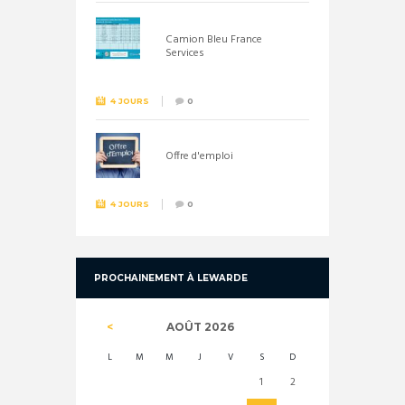
Camion Bleu France
Services
4 JOURS
0
Offre d'emploi
4 JOURS
0
PROCHAINEMENT À LEWARDE
AOÛT
2026
L
M
M
J
V
S
D
1
2