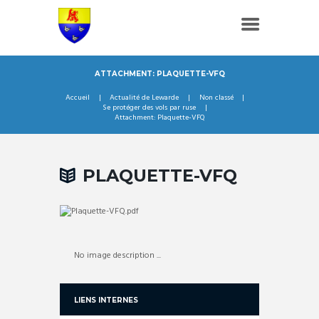
ATTACHMENT: PLAQUETTE-VFQ
Accueil
Actualité de Lewarde
Non classé
Se protéger des vols par ruse
Attachment: Plaquette-VFQ
PLAQUETTE-VFQ
No image description ...
LIENS INTERNES