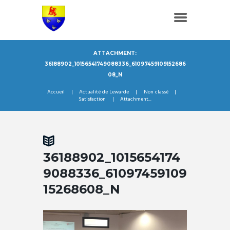
ATTACHMENT:
36188902_10156541749088336_61097459109152686
08_N
Accueil
Actualité de Lewarde
Non classé
Satisfaction
Attachment...
36188902_1015654174
9088336_61097459109
15268608_N