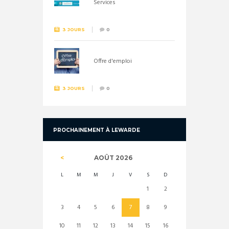
Services
3 JOURS
0
Offre d'emploi
3 JOURS
0
PROCHAINEMENT À LEWARDE
AOÛT
2026
L
M
M
J
V
S
D
1
2
3
4
5
6
7
8
9
10
11
12
13
14
15
16