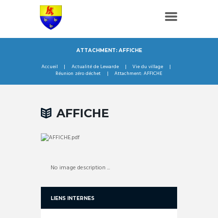
ATTACHMENT: AFFICHE
Accueil
Actualité de Lewarde
Vie du village
Réunion zéro déchet
Attachment: AFFICHE
AFFICHE
No image description ...
LIENS INTERNES