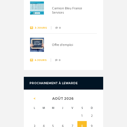
Camion Bleu France
Services
3 JOURS
0
Offre d'emploi
4 JOURS
0
PROCHAINEMENT À LEWARDE
AOÛT
2026
L
M
M
J
V
S
D
1
2
3
4
5
6
7
8
9