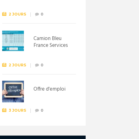
Syndicat
d’initiative de
Lewarde, le 26
2 JOURS
0
septembre !
Camion Bleu
France Services
2 JOURS
0
Offre d'emploi
3 JOURS
0