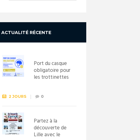
ACTUALITÉ RÉCENTE
Port du casque
obligatoire pour
les trottinettes
électriques dès
le 1er
septembre
2 JOURS
0
2026
Partez à la
découverte de
Lille avec le