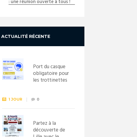
: une réunion ouverte à tous !
ACTUALITÉ RÉCENTE
Port du casque
obligatoire pour
les trottinettes
électriques dès
le 1er
septembre
1 JOUR
0
2026
Partez à la
découverte de
Lille avec le