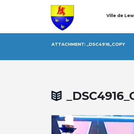
Ville de Le
ATTACHMENT: _DSC4916_COPY
_DSC4916_