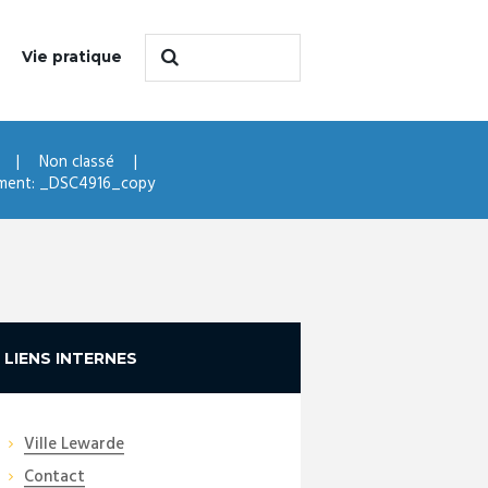
Vie pratique
Non classé
ment: _DSC4916_copy
LIENS INTERNES
Ville Lewarde
Contact