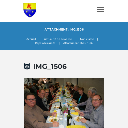
ATTACHMENT: IMG_1506
Accueil
Actualité de Lewarde
Non classé
Repas des aînés
Attachment: IMG_1506
IMG_1506