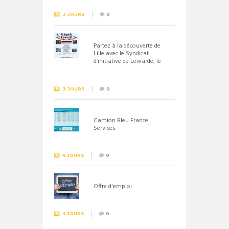
3 JOURS
0
Partez à la découverte de
Lille avec le Syndicat
d’initiative de Lewarde, le
26 septembre !
3 JOURS
0
Camion Bleu France
Services
4 JOURS
0
Offre d'emploi
4 JOURS
0