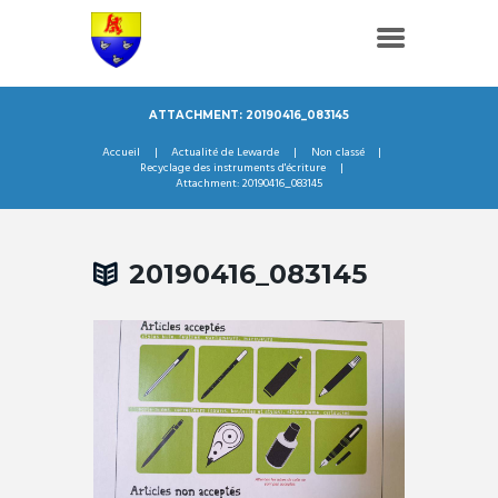
ATTACHMENT: 20190416_083145
Accueil
Actualité de Lewarde
Non classé
Recyclage des instruments d'écriture
Attachment: 20190416_083145
20190416_083145