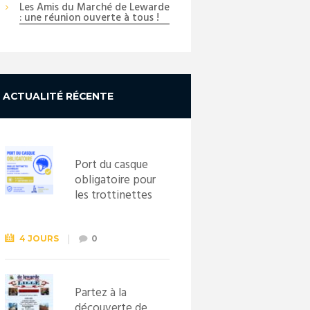
Les Amis du Marché de Lewarde
: une réunion ouverte à tous !
ACTUALITÉ RÉCENTE
Port du casque
obligatoire pour
les trottinettes
électriques dès
le 1er
septembre
4 JOURS
0
2026
Partez à la
découverte de