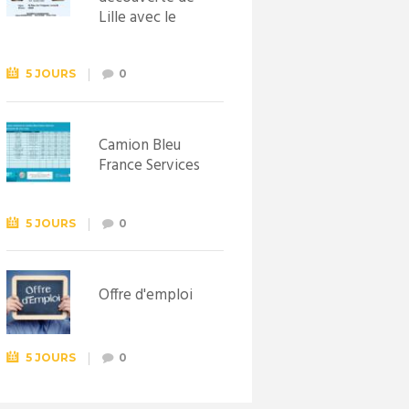
Lille avec le
Syndicat
d’initiative de
Lewarde, le 26
5 JOURS
0
septembre !
Camion Bleu
France Services
5 JOURS
0
Offre d'emploi
5 JOURS
0