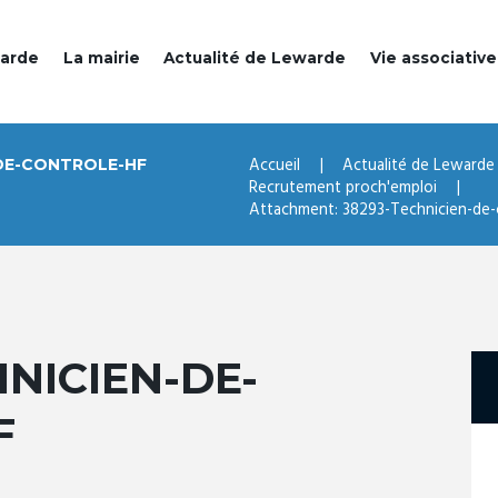
warde
La mairie
Actualité de Lewarde
Vie associative
Accueil
Actualité de Lewarde
DE-CONTROLE-HF
Recrutement proch'emploi
Attachment: 38293-Technicien-de-
HNICIEN-DE-
F