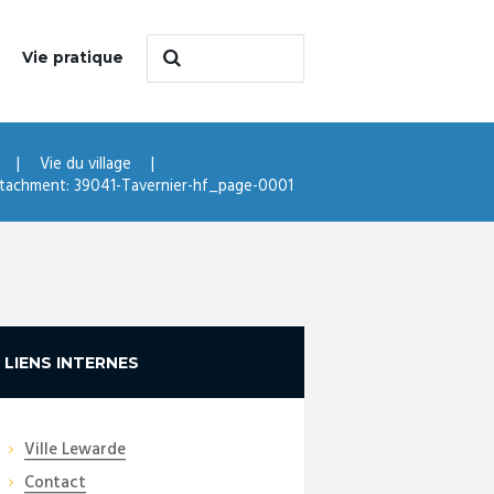
Vie pratique
Vie du village
tachment: 39041-Tavernier-hf_page-0001
LIENS INTERNES
Ville Lewarde
Contact