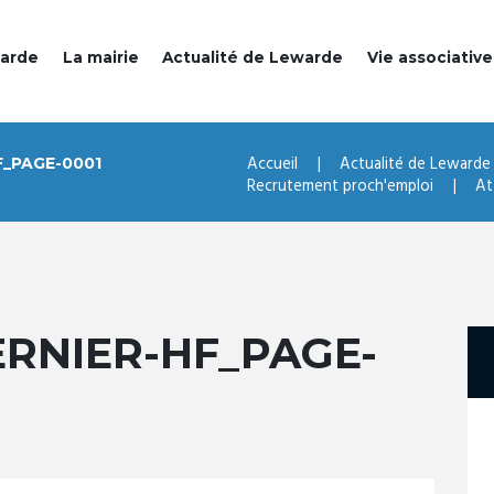
warde
La mairie
Actualité de Lewarde
Vie associative
Accueil
Actualité de Lewarde
_PAGE-0001
Recrutement proch'emploi
At
ERNIER-HF_PAGE-