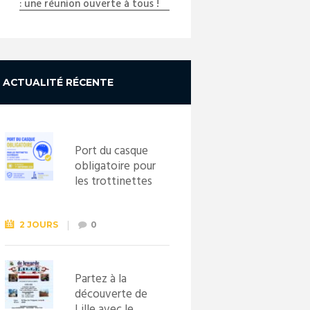
Next item
: une réunion ouverte à tous !
...
ACTUALITÉ RÉCENTE
Port du casque
obligatoire pour
les trottinettes
électriques dès
le 1er
septembre
2 JOURS
0
2026
Partez à la
découverte de
Lille avec le