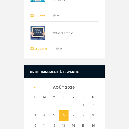
Services
1 JOUR
0
Offre d'emploi
2 JOURS
0
PROCHAINEMENT À LEWARDE
AOÛT
2026
L
M
M
J
V
S
D
1
2
3
4
5
6
7
8
9
10
11
12
13
14
15
16