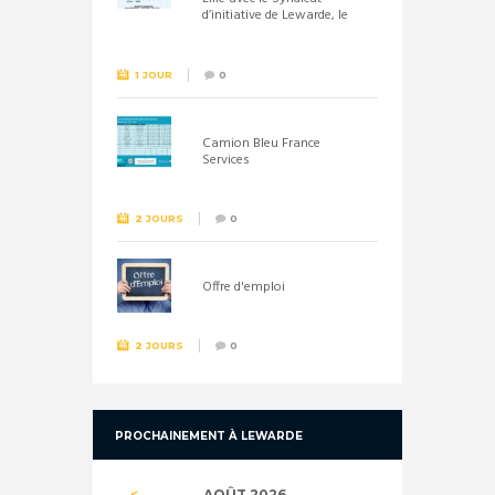
d’initiative de Lewarde, le
26 septembre !
1 JOUR
0
Camion Bleu France
Services
2 JOURS
0
Offre d'emploi
2 JOURS
0
PROCHAINEMENT À LEWARDE
AOÛT
2026