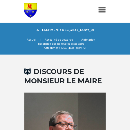
ATTACHMENT: DSC_4832_COPY_01
Accueil
Actualité de Lewarde
Animation
Réception des bénévoles associatifs
Attachment: DSC_4832_copy_01
DISCOURS DE
MONSIEUR LE MAIRE