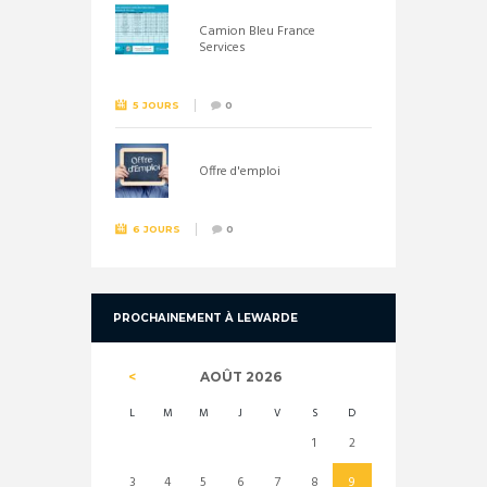
Camion Bleu France
Services
5 JOURS
0
Offre d'emploi
6 JOURS
0
PROCHAINEMENT À LEWARDE
AOÛT
2026
L
M
M
J
V
S
D
1
2
3
4
5
6
7
8
9