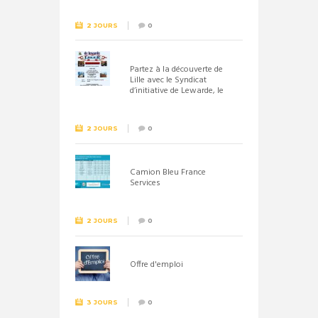
2 JOURS
0
Partez à la découverte de
Lille avec le Syndicat
d’initiative de Lewarde, le
26 septembre !
2 JOURS
0
Camion Bleu France
Services
2 JOURS
0
Offre d'emploi
3 JOURS
0