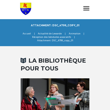
ATTACHMENT: DSC_4799_COPY_01
Accueil
Actualité de Lewarde
Animation
Réception des bénévoles associatifs
Attachment: DSC_4799_copy_01
LA BIBLIOTHÈQUE
POUR TOUS