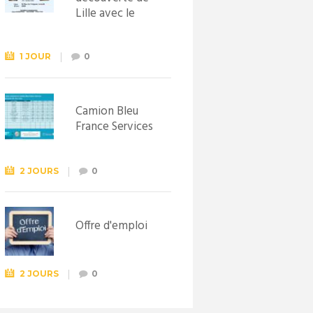
Lille avec le
Syndicat
d’initiative de
Lewarde, le 26
1 JOUR
0
septembre !
Camion Bleu
France Services
2 JOURS
0
Offre d'emploi
2 JOURS
0