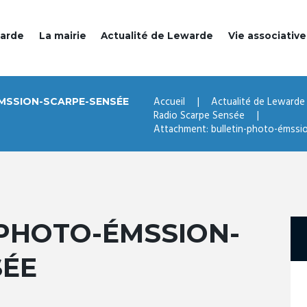
warde
La mairie
Actualité de Lewarde
Vie associative
Accueil
Actualité de Lewarde
MSSION-SCARPE-SENSÉE
Radio Scarpe Sensée
Attachment: bulletin-photo-émssi
PHOTO-ÉMSSION-
SÉE