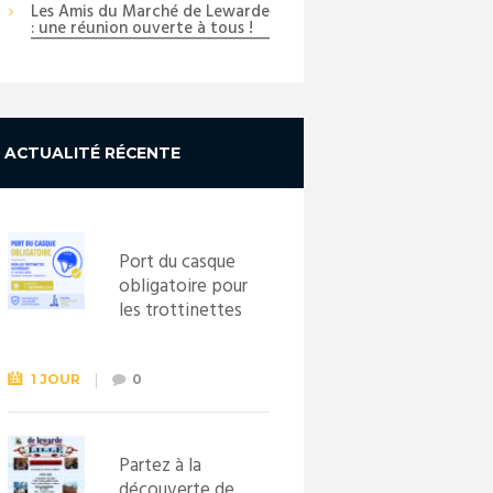
Les Amis du Marché de Lewarde
: une réunion ouverte à tous !
ACTUALITÉ RÉCENTE
Port du casque
obligatoire pour
les trottinettes
électriques dès
le 1er
septembre
1 JOUR
0
2026
Partez à la
découverte de