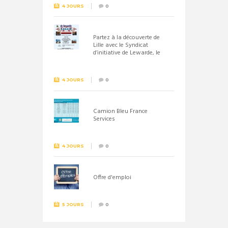
4 JOURS
0
Partez à la découverte de
Lille avec le Syndicat
d’initiative de Lewarde, le
26 septembre !
4 JOURS
0
Camion Bleu France
Services
4 JOURS
0
Offre d'emploi
5 JOURS
0