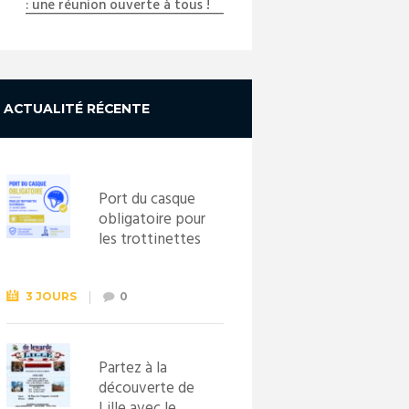
: une réunion ouverte à tous !
ACTUALITÉ RÉCENTE
Port du casque
obligatoire pour
les trottinettes
électriques dès
le 1er
septembre
3 JOURS
0
2026
Partez à la
découverte de
Lille avec le