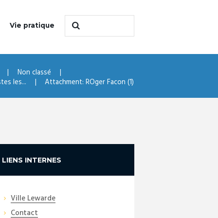
Vie pratique
Non classé
es les...
Attachment: ROger Facon (1)
LIENS INTERNES
Ville Lewarde
Contact