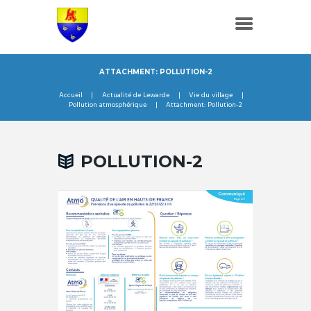
ATTACHMENT: POLLUTION-2
Accueil
Actualité de Lewarde
Vie du village
Pollution atmosphérique
Attachment: Pollution-2
POLLUTION-2