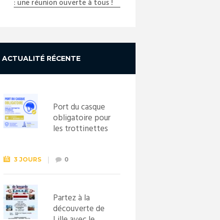
: une réunion ouverte à tous !
ACTUALITÉ RÉCENTE
Port du casque
obligatoire pour
les trottinettes
électriques dès
le 1er
septembre
3 JOURS
0
2026
Partez à la
découverte de
Lille avec le