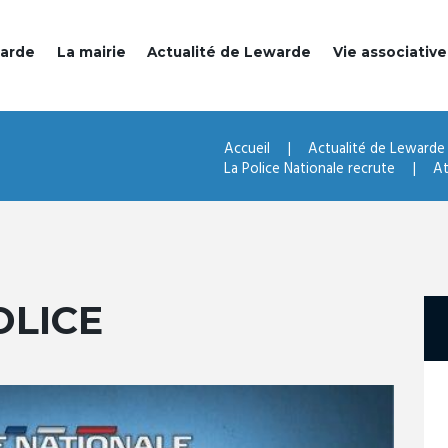
warde
La mairie
Actualité de Lewarde
Vie associative
Accueil
Actualité de Lewarde
La Police Nationale recrute
At
OLICE