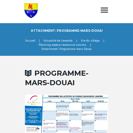
ATTACHMENT: PROGRAMME-MARS-DOUAI
Accueil
Actualité de Lewarde
Vie du village
Planning espace ressources cancers
Attachment: Programme-mars-Douai
PROGRAMME-
MARS-DOUAI