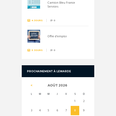
Camion Bleu France
Services
4 JOURS
0
Offre d'emploi
5 JOURS
0
PROCHAINEMENT À LEWARDE
AOÛT
2026
L
M
M
J
V
S
D
1
2
3
4
5
6
7
8
9