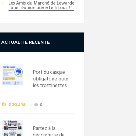
Les Amis du Marché de Lewarde
: une réunion ouverte à tous !
ACTUALITÉ RÉCENTE
Port du casque
obligatoire pour
les trottinettes
électriques dès
le 1er
septembre
3 JOURS
0
2026
Partez à la
découverte de