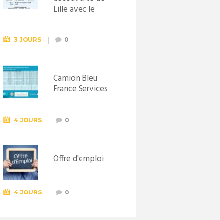
Lille avec le
Syndicat
d’initiative de
Lewarde, le 26
3 JOURS
0
septembre !
Camion Bleu
France Services
4 JOURS
0
Offre d'emploi
4 JOURS
0