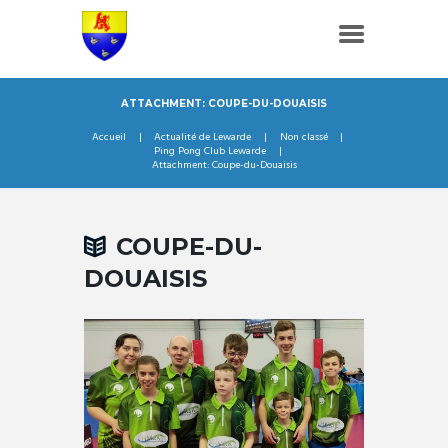
ATTACHMENT: COUPE-DU-DOUAISIS
Accueil
Actualité de Lewarde
Non classé
Ping Pong Club Lewarde
Attachment: Coupe-du-Douaisis
COUPE-DU-
DOUAISIS