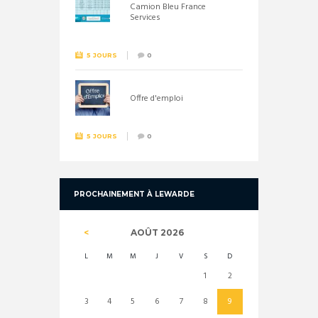
Camion Bleu France
Services
5 JOURS
0
Offre d'emploi
5 JOURS
0
PROCHAINEMENT À LEWARDE
AOÛT
2026
L
M
M
J
V
S
D
1
2
3
4
5
6
7
8
9