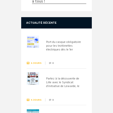
à tous !
ACTUALITÉ RÉCENTE
Port du casque obligatoire
pour les trottinettes
électriques dès le 1er
septembre 2026
4 JOURS
0
Partez à la découverte de
Lille avec le Syndicat
d’initiative de Lewarde, le
26 septembre !
4 JOURS
0