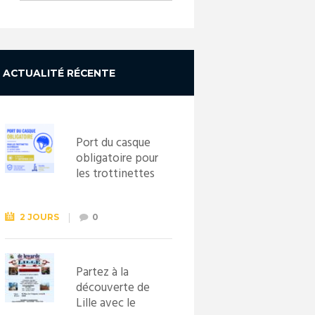
ACTUALITÉ RÉCENTE
Port du casque
obligatoire pour
les trottinettes
électriques dès
le 1er
septembre
2 JOURS
0
2026
Partez à la
découverte de
Lille avec le