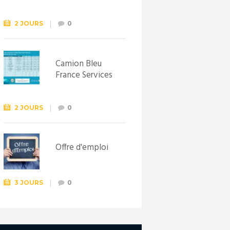
Syndicat
d’initiative de
Lewarde, le 26
2 JOURS
0
septembre !
Camion Bleu
France Services
2 JOURS
0
Offre d'emploi
3 JOURS
0