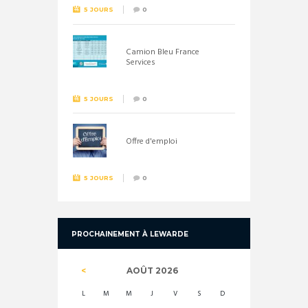
5 JOURS
0
Camion Bleu France
Services
5 JOURS
0
Offre d'emploi
5 JOURS
0
PROCHAINEMENT À LEWARDE
AOÛT
2026
L
M
M
J
V
S
D