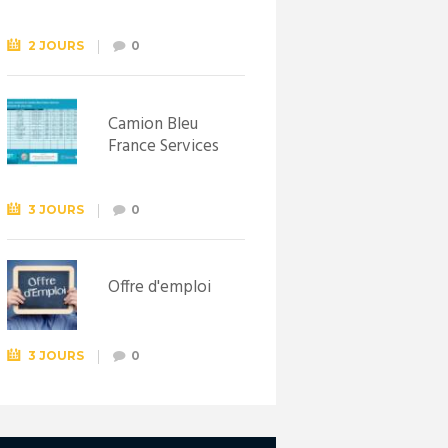
Syndicat
d’initiative de
Lewarde, le 26
2 JOURS
0
septembre !
Camion Bleu
France Services
3 JOURS
0
Offre d'emploi
3 JOURS
0