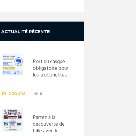
ACTUALITÉ RÉCENTE
Port du casque
obligatoire pour
les trottinettes
électriques dès
le 1er
septembre
2 JOURS
0
2026
Partez à la
découverte de
Lille avec le