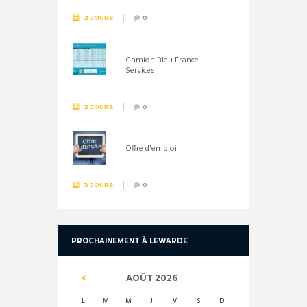
2 JOURS
0
Camion Bleu France
Services
2 JOURS
0
Offre d'emploi
3 JOURS
0
PROCHAINEMENT À LEWARDE
AOÛT
2026
L
M
M
J
V
S
D