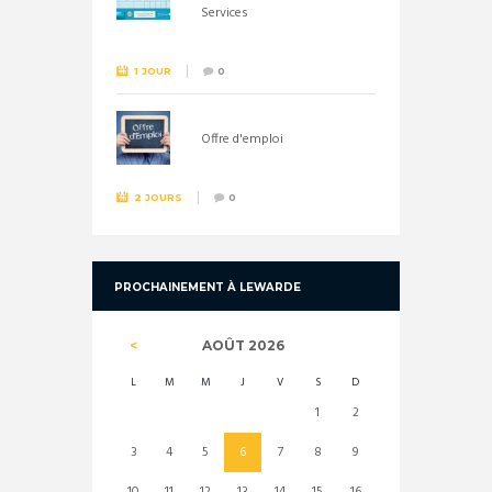
Services
1 JOUR
0
Offre d'emploi
2 JOURS
0
PROCHAINEMENT À LEWARDE
AOÛT
2026
L
M
M
J
V
S
D
1
2
3
4
5
6
7
8
9