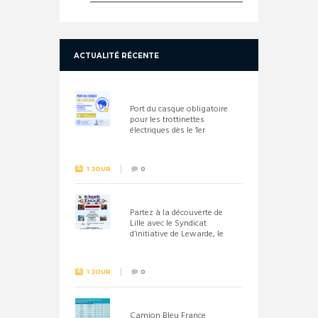
ACTUALITÉ RÉCENTE
Port du casque obligatoire
pour les trottinettes
électriques dès le 1er
septembre 2026
1 JOUR
0
Partez à la découverte de
Lille avec le Syndicat
d’initiative de Lewarde, le
26 septembre !
1 JOUR
0
Camion Bleu France