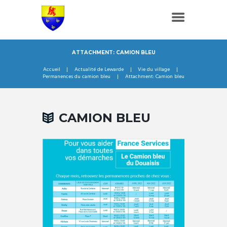
ATTACHMENT: CAMION BLEU
Accueil
Actualité de Lewarde
Vie du village
Permanences du camion bleu
Attachment: Camion bleu
CAMION BLEU