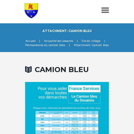
ATTACHMENT: CAMION BLEU
Accueil
Actualité de Lewarde
Vie du village
Permanences du camion bleu
Attachment: Camion bleu
CAMION BLEU