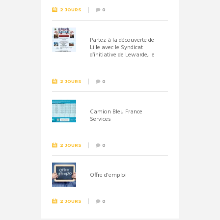
2 JOURS
0
Partez à la découverte de
Lille avec le Syndicat
d’initiative de Lewarde, le
26 septembre !
2 JOURS
0
Camion Bleu France
Services
2 JOURS
0
Offre d'emploi
2 JOURS
0