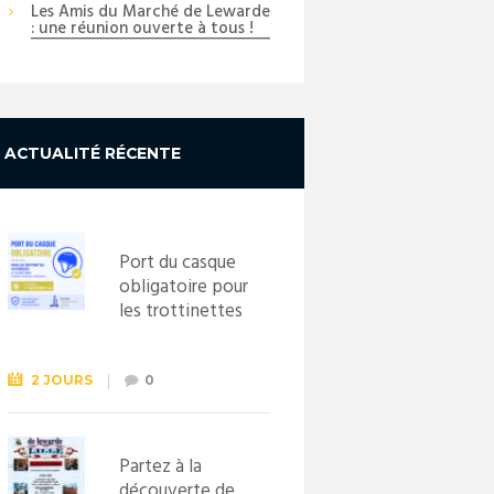
Les Amis du Marché de Lewarde
: une réunion ouverte à tous !
ACTUALITÉ RÉCENTE
Port du casque
obligatoire pour
les trottinettes
électriques dès
le 1er
septembre
2 JOURS
0
2026
Partez à la
découverte de