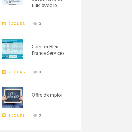
Lille avec le
Syndicat
d’initiative de
Lewarde, le 26
2 JOURS
0
septembre !
Camion Bleu
France Services
2 JOURS
0
Offre d'emploi
3 JOURS
0