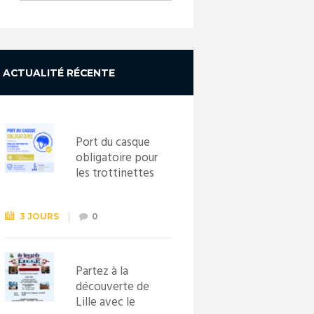
ACTUALITÉ RÉCENTE
Port du casque
obligatoire pour
les trottinettes
électriques dès
le 1er
septembre
3 JOURS
0
2026
Partez à la
découverte de
Lille avec le