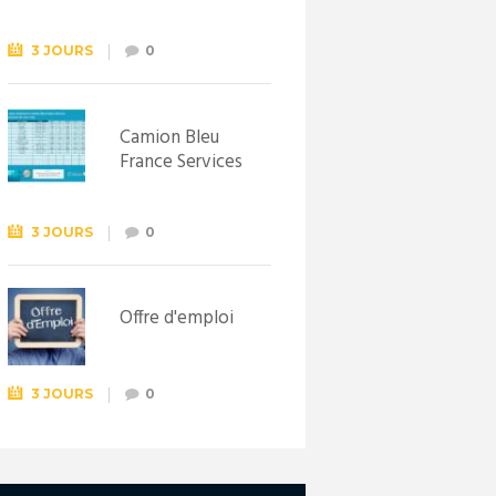
Syndicat
d’initiative de
Lewarde, le 26
3 JOURS
0
septembre !
Camion Bleu
France Services
3 JOURS
0
Offre d'emploi
3 JOURS
0