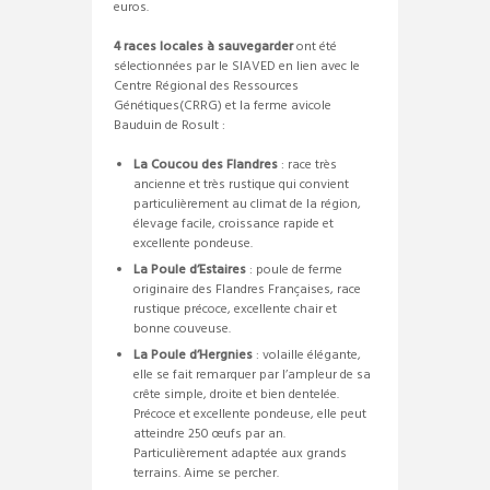
euros.
4 races locales à sauvegarder
ont été
sélectionnées par le SIAVED en lien avec le
Centre Régional des Ressources
Génétiques(CRRG) et la ferme avicole
Bauduin de Rosult :
La Coucou des Flandres
: race très
ancienne et très rustique qui convient
particulièrement au climat de la région,
élevage facile, croissance rapide et
excellente pondeuse.
La Poule d’Estaires
: poule de ferme
originaire des Flandres Françaises, race
rustique précoce, excellente chair et
bonne couveuse.
La Poule d’Hergnies
: volaille élégante,
elle se fait remarquer par l’ampleur de sa
crête simple, droite et bien dentelée.
Précoce et excellente pondeuse, elle peut
atteindre 250 œufs par an.
Particulièrement adaptée aux grands
terrains. Aime se percher.