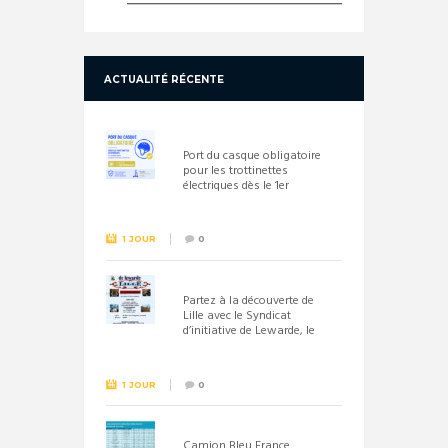
ACTUALITÉ RÉCENTE
Port du casque obligatoire
pour les trottinettes
électriques dès le 1er
septembre 2026
1 JOUR
0
Partez à la découverte de
Lille avec le Syndicat
d’initiative de Lewarde, le
26 septembre !
1 JOUR
0
Camion Bleu France