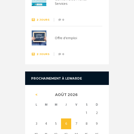
Services
2 JOURS
0
Offre d'emploi
2 JOURS
0
PROCHAINEMENT À LEWARDE
AOÛT
2026
L
M
M
J
V
S
D
1
2
3
4
5
6
7
8
9